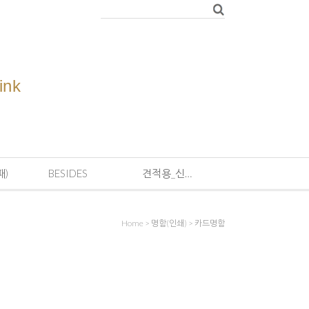
ink
패)
BESIDES
견적용_신용결제
Home
>
명함(인쇄)
>
카드명함