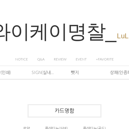
와이케이명찰_
LuL
NOTICE
Q&A
REVIEW
EVENT
+FAVORITE
(인쇄)
SIGN(실내현판)
뺏지
상패(인증
카드명함
로얄
플레티늄(실버)
플레티늄(골드)