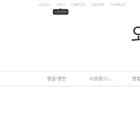
LOGIN
JOIN
CART
(
0
)
ORDER
MYPAGE
+2000P
명찰/명판
사원증(ID CARD)
명함