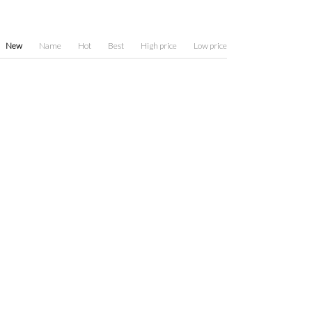
New
Name
Hot
Best
High price
Low price